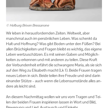
© Hof­burg Bri­xen Bres­s­ano­ne
Wir leben in her­aus­for­dern­den Zei­ten. Welt­weit, aber
manch­mal auch im per­sön­li­chen Leben. Was schenkt da
Halt und Hoff­nung? Was gibt Boden unter den Füßen? Bei
allen Brü­chig­kei­ten und Fra­gen bleibt es wich­tig, das ei­ge­ne
Leben wert­zu­schät­zen. Es mit sei­nen Gaben und Mög­lich­
kei­ten zu er­ken­nen und mit an­de­ren zu tei­len. Diese Kraft
der Ver­bun­den­heit er­fährt die schwan­ge­re Maria, als sie sich
auf den Weg zu Eli­sa­beth macht (Lk 1). Beide Frau­en tra­gen
neues Leben in sich. Beide tei­len ihre Freu­de und sind darin
ein­an­der Stüt­ze – auch wenn die Le­bens­um­stän­de alles an­
de­re als leicht sind.
An die­sem Nach­mit­tag wol­len wir uns vom Tra­gen und Tei­
len der bei­den Frau­en in­spi­rie­ren las­sen in Wort und Bild,
Be­we­gung und Lied, Aus­tausch und Ein­kehr.