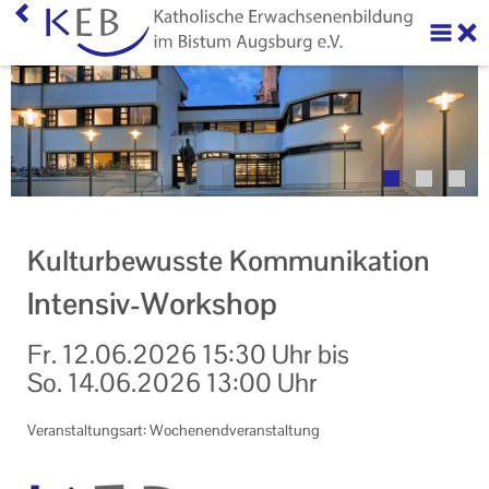
Home
Über uns
Neuigkeiten
Veranstaltungen
Kulturbewusste Kommunikation
KEB Online
Intensiv-Workshop
Themen "Im Blick"
Fr.
12.06.2026
15:30 Uhr
bis
Online-Veranstaltungen
So.
14.06.2026
13:00 Uhr
Barrierefreie Veranstaltungen
Veranstaltungsart: Wochenendveranstaltung
Ihr Kontakt zu uns