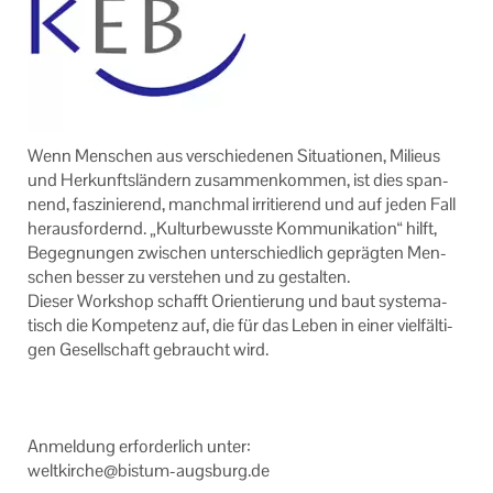
AGB
Datenschutzerklärung
Impressum
Wenn Men­schen aus ver­schie­de­nen Si­tua­tio­nen, Mi­lieus
und Her­kunfts­län­dern zu­sam­men­kom­men, ist dies span­
nend, fas­zi­nie­rend, manch­mal ir­ri­tie­rend und auf jeden Fall
her­aus­for­dernd. „Kul­tur­be­wuss­te Kom­mu­ni­ka­ti­on“ hilft,
Be­geg­nun­gen zwi­schen un­ter­schied­lich ge­präg­ten Men­
schen bes­ser zu ver­ste­hen und zu ge­stal­ten.
Die­ser Work­shop schafft Ori­en­tie­rung und baut sys­te­ma­
tisch die Kom­pe­tenz auf, die für das Leben in einer viel­fäl­ti­
gen Ge­sell­schaft ge­braucht wird.
An­mel­dung er­for­der­lich unter:
welt­kir­che@bistum-​augsburg.de