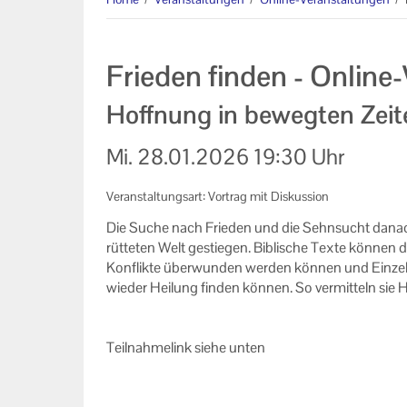
AGB
Datenschutzerklärung
Frieden finden - Online
Impressum
Hoffnung in bewegten Zeit
Mi.
28.01.2026
19:30 Uhr
Veranstaltungsart: Vortrag mit Diskussion
Die Suche nach Frie­den und die Sehn­sucht da­nach i
rüt­te­ten Welt ge­stie­gen. Bi­bli­sche Texte kön­nen d
Kon­flik­te über­wun­den wer­den kön­nen und Ein­ze
wie­der Hei­lung fin­den kön­nen. So ver­mit­teln si
Teil­nah­me­link siehe unten