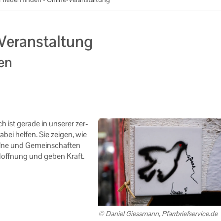
-Veranstaltung
en
st ge­ra­de in un­se­rer zer­
abei hel­fen. Sie zei­gen, wie
l­ne und Ge­mein­schaf­ten
e Hoff­nung und geben Kraft.
© Da­ni­el Giess­mann, Pfarr­brief­ser­vice.de