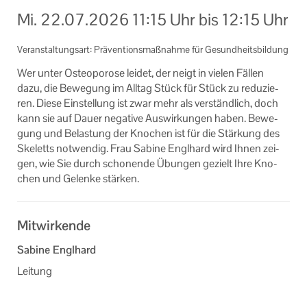
AGB
Mi.
22.07.2026
11:15 Uhr
bis
12:15 Uhr
Datenschutzerklärung
Veranstaltungsart: Präventionsmaßnahme für Gesundheitsbildung
Impressum
Wer unter Os­teo­po­ro­se lei­det, der neigt in vie­len Fäl­len
dazu, die Be­we­gung im All­tag Stück für Stück zu re­du­zie­
ren. Diese Ein­stel­lung ist zwar mehr als ver­ständ­lich, doch
kann sie auf Dauer ne­ga­ti­ve Aus­wir­kun­gen haben. Be­we­
gung und Be­las­tung der Kno­chen ist für die Stär­kung des
Ske­letts not­wen­dig. Frau Sa­bi­ne Engl­hard wird Ihnen zei­
gen, wie Sie durch scho­nen­de Übun­gen ge­zielt Ihre Kno­
chen und Ge­len­ke stär­ken.
Mitwirkende
Sabine Englhard
Leitung