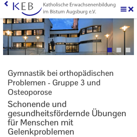
Home
Über uns
Neuigkeiten
Veranstaltungen
Gymnastik bei orthopädischen
KEB Online
Problemen - Gruppe 3 und
Osteoporose
Themen "Im Blick"
Schonende und
Online-Veranstaltungen
gesundheitsfördernde Übungen
Barrierefreie Veranstaltungen
für Menschen mit
Gelenkproblemen
Ihr Kontakt zu uns