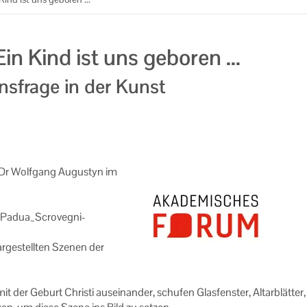
Ein Kind ist uns geboren ...
nsfrage in der Kunst
. Dr Wolf­gang Au­gus­tyn im
o Padua_Scrovegni-​
r­ge­stell­ten Sze­nen der
der Ge­burt Chris­ti aus­ein­an­der, schu­fen Glas­fens­ter, Al­tar­blät­ter,