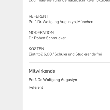
Buch­ma­le­rei­en und Ge­mäl­de, schnitz­ten Skulp­tu
RE­FE­RENT
Prof. Dr. Wolf­gang Au­gus­tyn, Mün­chen
MO­DE­RA­TI­ON
Dr. Ro­bert Schmu­cker
KOS­TEN
Ein­tritt € 6,00 / Schü­ler und Stu­die­ren­de frei
Mitwirkende
Prof. Dr. Wolfgang Augustyn
Referent