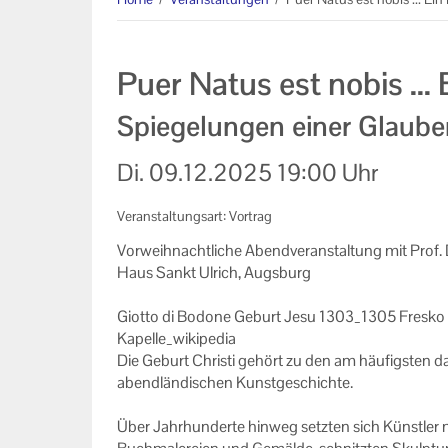
AGB
Datenschutzerklärung
Puer Natus est nobis ... 
Impressum
Spiegelungen einer Glaube
Di.
09.12.2025
19:00 Uhr
Veranstaltungsart: Vortrag
Vor­weih­nacht­li­che Abend­ver­an­stal­tung mit Prof
Haus Sankt Ul­rich, Augs­burg
Giot­to di Bo­do­ne Ge­burt Jesu 1303_1305 Fres­k
Kapelle_wikipedia
Die Ge­burt Chris­ti ge­hört zu den am häu­figs­ten da
abend­län­di­schen Kunst­ge­schich­te.
Über Jahr­hun­der­te hin­weg setz­ten sich Künst­ler mit 