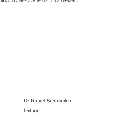
­ren, um diese Szene ins Bild zu set­zen.
Dr. Robert Schmucker
Leitung