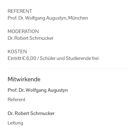
RE­FE­RENT
Prof. Dr. Wolf­gang Au­gus­tyn, Mün­chen
MO­DE­RA­TI­ON
Dr. Ro­bert Schmu­cker
KOS­TEN
Ein­tritt € 6,00 / Schü­ler und Stu­die­ren­de frei
Mitwirkende
Prof. Dr. Wolfgang Augustyn
Referent
Dr. Robert Schmucker
Leitung