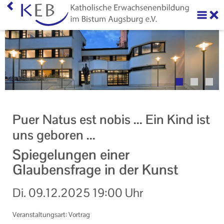
Home
Über uns
Neuigkeiten
Veranstaltungen
Puer Natus est nobis ... Ein Kind ist
KEB Online
uns geboren ...
Themen "Im Blick"
Spiegelungen einer
Glaubensfrage in der Kunst
Online-Veranstaltungen
Di.
09.12.2025
19:00 Uhr
Barrierefreie Veranstaltungen
Ihr Kontakt zu uns
Veranstaltungsart: Vortrag