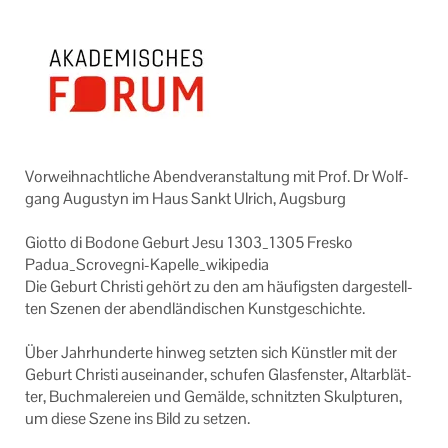
AGB
Datenschutzerklärung
Impressum
Vor­weih­nacht­li­che Abend­ver­an­stal­tung mit Prof. Dr Wolf­
gang Au­gus­tyn im Haus Sankt Ul­rich, Augs­burg
Giot­to di Bo­do­ne Ge­burt Jesu 1303_1305 Fres­ko
Padua_Scrovegni-​Kapelle_wikipedia
Die Ge­burt Chris­ti ge­hört zu den am häu­figs­ten dar­ge­stell­
ten Sze­nen der abend­län­di­schen Kunst­ge­schich­te.
Über Jahr­hun­der­te hin­weg setz­ten sich Künst­ler mit der
Ge­burt Chris­ti aus­ein­an­der, schu­fen Glas­fens­ter, Al­tar­blät­
ter, Buch­ma­le­rei­en und Ge­mäl­de, schnitz­ten Skulp­tu­ren,
um diese Szene ins Bild zu set­zen.