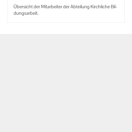
Über­sicht der Mit­ar­bei­ter der Ab­tei­lung Kirch­li­che Bil­
dungs­ar­beit.