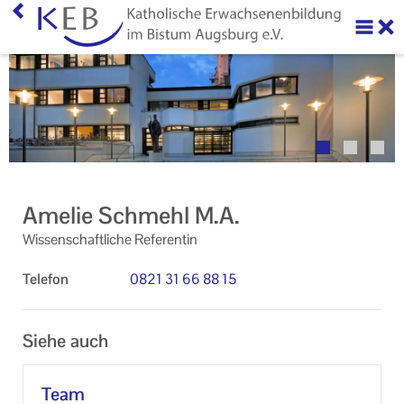
Home
Über uns
Neuigkeiten
Veranstaltungen
Amelie Schmehl M.A.
Ihr Kontakt zu uns
Wissenschaftliche Referentin
AGB
Telefon
0821 31 66 88 15
Datenschutzerklärung
Siehe auch
Impressum
Team