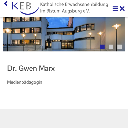
Home
Über uns
Neuigkeiten
Veranstaltungen
Dr. Gwen Marx
Ihr Kontakt zu uns
Me­di­en­päd­ago­gin
AGB
Datenschutzerklärung
Impressum