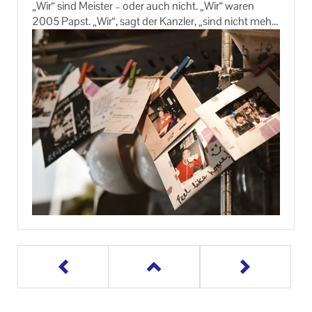
„Wir“ sind Meis­ter – oder auch nicht. „Wir“ waren
Ort: Ex­er­zi­ti­en­haus St. Pau­lus, Krip­pa­cker­str. 6, Lei­
2005 Papst. „Wir“, sagt der Kanz­ler, „sind nicht mehr
ters­ho­fen
wett­be­werbs­fä­hig genug“. „Mia san mia“, sagen die
Bay­ern. Doch wer ist die­ses „Wir“ ei­gent­lich? Wer ge­
hört dazu – und wer nicht? Sol­che Fra­gen stel­len sich
Er­in­ne­run­gen an den Mes­si­as
jeder Grup­pe. Auch un­se­rer Ge­sell­schaft. Auch der
Iden­ti­täts­stif­ten­de Er­zäh­lun­gen des Neuen Tes­ta­
Kir­che. Sie spiel­ten be­reits bei der Ent­ste­hung der
ments
Bibel eine wich­ti­ge Rolle.
Sams­tag, 20. Fe­bru­ar 2027, 9.30 - 18.00 Uhr
Kol­lek­ti­ve Iden­ti­tät – das Wir-​Gefühl einer Grup­pe –
1. Ein­heit: Ge­dächt­nis und Ge­schich­ten: Das Mar­kus­
ent­steht nicht nur durch ge­mein­sa­me Er­leb­nis­se,
evan­ge­li­um als „so­zia­les Er­in­nern“
son­dern durch Er­zäh­lun­gen, die wei­ter­ge­ge­ben wer­
Ort: Pro­vinz­haus Dil­lin­ger Fran­zis­ka­ne­rin­nen,
den. So wurde etwa die Exo­dus­ge­schich­te über
Kardinal-​von-Waldburg-Str. 2, Dil­lin­gen
Jahr­hun­der­te hin­weg für un­ter­schied­lichs­te Grup­pen
iden­ti­täts­stif­tend. Im Neuen Tes­ta­ment sind es Er­
Sams­tag, 20. März 2027, 9.30 - 18.00 Uhr
zäh­lun­gen von Jesus, die es schrift­lich fest­zu­hal­ten
2. Ein­heit: An­glei­chung und Ab­gren­zung: Die Brief­li­
galt, als die un­mit­tel­ba­ren Zeu­gen we­ni­ger wur­den.
te­ra­tur der drit­ten christ­li­chen Ge­nera­ti­on
Ort: Pro­vinz­haus Dil­lin­ger Fran­zis­ka­ne­rin­nen,
In zwei Se­mi­nar­rei­hen von je zwei Tagen er­kun­den
Kardinal-​von-Waldburg-Str. 2, Dil­lin­gen
wir iden­ti­täts­stif­ten­de Er­zäh­lun­gen in der Bibel und