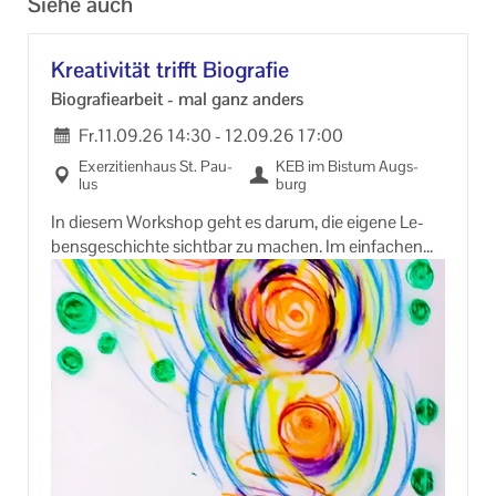
Siehe auch
Krea­ti­vi­tät trifft Bio­gra­fie
Bio­gra­fie­ar­beit - mal ganz an­ders
Fr.
11.09.26
14:30
-
12.09.26
17:00
Ex­er­zi­ti­en­haus St. Pau­
KEB im Bis­tum Augs­
lus
burg
In die­sem Work­shop geht es darum, die ei­ge­ne Le­
bens­ge­schich­te sicht­bar zu ma­chen. Im ein­fa­chen
Tun mit den Hän­den wer­den ver­schie­de­ne Ma­te­ria­li­
en be­ar­bei­tet.
Werke ent­ste­hen, die von mei­nem Leben in einer be­
son­de­ren Weise er­zäh­len.
Das Se­mi­nar ist ge­eig­net für haupt­be­ruf­lich oder eh­
ren­amt­lich En­ga­gier­te aus so­zia­len, päd­ago­gi­schen
oder theo­lo­gi­schen Be­rei­chen, die auf das Thema
neu­gie­rig sind.