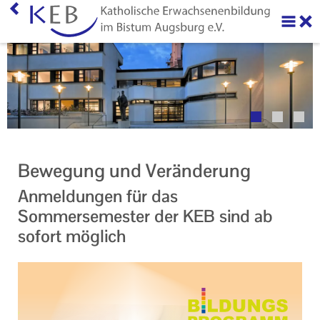
Home
Über uns
Neuigkeiten
Veranstaltungen
Bewegung und Veränderung
Ihr Kontakt zu uns
Anmeldungen für das
AGB
Sommersemester der KEB sind ab
sofort möglich
Datenschutzerklärung
Impressum