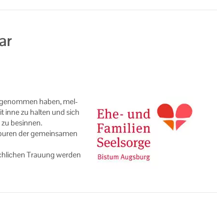
ar
eil­ge­nom­men haben, mel­
t inne zu hal­ten und sich
e zu be­sin­nen.
pu­ren der ge­mein­sa­men
ch­li­chen Trau­ung wer­den