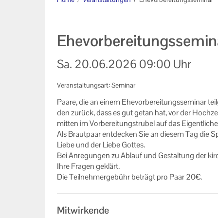
AGB
Datenschutzerklärung
Ehevorbereitungssemin
Impressum
Sa.
20.06.2026
09:00 Uhr
Veranstaltungsart: Seminar
Paare, die an einem Ehe­vor­be­rei­tungs­se­mi­nar t
den zu­rück, dass es gut getan hat, vor der Hoch­zei
mit­ten im Vor­be­rei­tungs­tru­bel auf das Ei­gent­li­ch
Als Braut­paar ent­de­cken Sie an die­sem Tag die S
Liebe und der Liebe Got­tes.
Bei An­re­gun­gen zu Ab­lauf und Ge­stal­tung der kir
Ihre Fra­gen ge­klärt.
Die Teil­neh­mer­ge­bühr be­trägt pro Paar 20€.
Mitwirkende