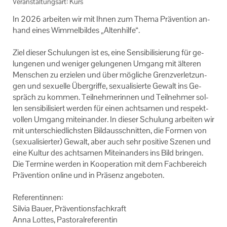
Veranstaltungsart: Kurs
In 2026 ar­bei­ten wir mit Ihnen zum Thema Prä­ven­ti­on an­
hand eines Wim­mel­bil­des „Al­ten­hil­fe“.
Ziel die­ser Schu­lun­gen ist es, eine Sen­si­bi­li­sie­rung für ge­
lun­ge­nen und we­ni­ger ge­lun­ge­nen Um­gang mit äl­te­ren
Men­schen zu er­zie­len und über mög­li­che Grenz­ver­let­zun­
gen und se­xu­el­le Über­grif­fe, se­xua­li­sier­te Ge­walt ins Ge­
spräch zu kom­men. Teil­neh­me­rin­nen und Teil­neh­mer sol­
len sen­si­bi­li­siert wer­den für einen acht­sa­men und re­spekt­
vol­len Um­gang mit­ein­an­der. In die­ser Schu­lung ar­bei­ten wir
mit un­ter­schied­lichs­ten Bild­aus­schnit­ten, die For­men von
(se­xua­li­sier­ter) Ge­walt, aber auch sehr po­si­ti­ve Sze­nen und
eine Kul­tur des acht­sa­men Mit­ein­an­ders ins Bild brin­gen.
Die Ter­mi­ne wer­den in Ko­ope­ra­ti­on mit dem Fach­be­reich
Prä­ven­ti­on on­line und in Prä­senz an­ge­bo­ten.
Re­fe­ren­tin­nen:
Sil­via Bauer, Prä­ven­ti­ons­fach­kraft
Anna Lot­tes, Pas­to­ral­re­fe­ren­tin