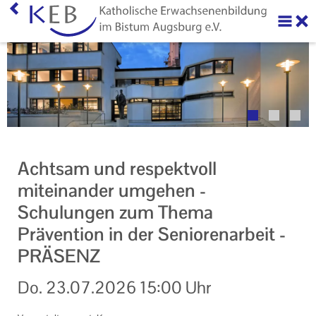
Home
Über uns
Neuigkeiten
Veranstaltungen
Achtsam und respektvoll
Ihr Kontakt zu uns
miteinander umgehen -
Schulungen zum Thema
AGB
Prävention in der Seniorenarbeit -
Datenschutzerklärung
PRÄSENZ
Impressum
Do.
23.07.2026
15:00 Uhr