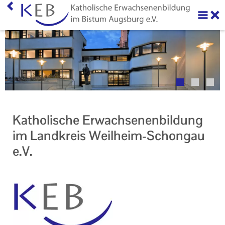
Home
Über uns
Neuigkeiten
Veranstaltungen
Katholische Erwachsenenbildung
Ihr Kontakt zu uns
im Landkreis Weilheim-​Schongau
e.V.
AGB
Datenschutzerklärung
Impressum