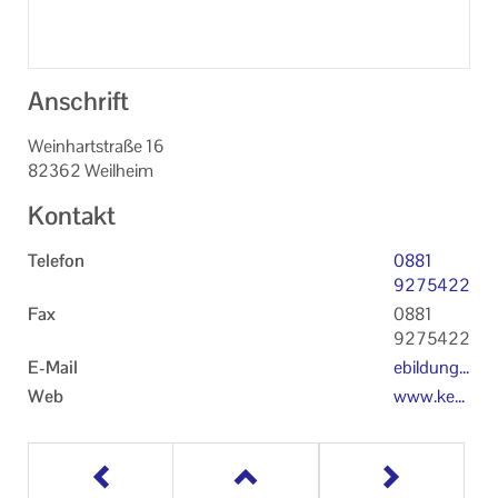
Anschrift
Weinhartstraße 16
82362 Weilheim
Kontakt
Telefon
0881
9275422
Fax
0881
9275422
E-Mail
ebildung
@kebwm.
Web
www.keb
de
-weilheim
-schonga
u.de