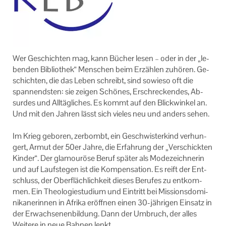
Wer Ge­schich­ten mag, kann Bü­cher lesen – oder in der „le­
ben­den Bi­blio­thek“ Men­schen beim Er­zäh­len zu­hö­ren. Ge­
schich­ten, die das Leben schreibt, sind so­wie­so oft die
span­nends­ten: sie zei­gen Schö­nes, Er­schre­cken­des, Ab­
sur­des und All­täg­li­ches. Es kommt auf den Blick­win­kel an.
Und mit den Jah­ren lässt sich vie­les neu und an­ders sehen.
Im Krieg ge­bo­ren, zer­bombt, ein Ge­schwis­ter­kind ver­hun­
gert, Armut der 50er Jahre, die Er­fah­rung der „Ver­schick­ten
Kin­der“. Der gla­mou­rö­se Beruf spä­ter als Mo­de­zeich­ne­rin
und auf Lauf­ste­gen ist die Kom­pen­sa­ti­on. Es reift der Ent­
schluss, der Ober­fläch­lich­keit die­ses Be­ru­fes zu ent­kom­
men. Ein Theo­lo­gie­stu­di­um und Ein­tritt bei Mis­si­ons­do­mi­
ni­ka­ne­rin­nen in Afri­ka er­öff­nen einen 30-​jährigen Ein­satz in
der Er­wach­se­nen­bil­dung. Dann der Um­bruch, der alles
Wei­te­re in neue Bah­nen lenkt …