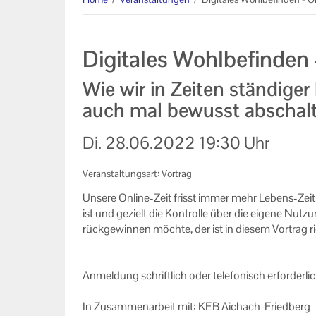
AGB
Datenschutzerklärung
Digitales Wohlbefinden 
Impressum
Wie wir in Zeiten ständiger
auch mal bewusst abschal
Di.
28.06.2022
19:30 Uhr
Veranstaltungsart: Vortrag
Un­se­re Online-​Zeit frisst immer mehr Lebens-​Zeit
ist und ge­zielt die Kon­trol­le über die ei­ge­ne Nut­zu
rück­ge­win­nen möch­te, der ist in die­sem Vor­trag ri
An­mel­dung schrift­lich oder te­le­fo­nisch er­for­de
In Zu­sam­men­ar­beit mit: KEB Aichach-​Friedberg