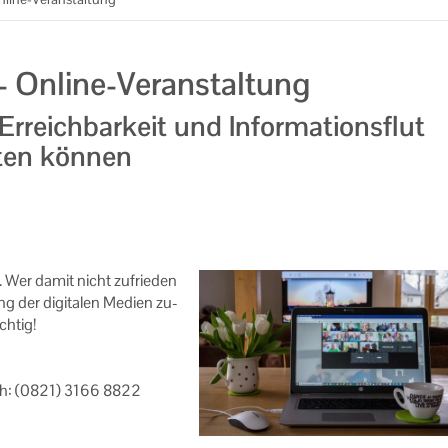
- Online-Veranstaltung
 Erreichbarkeit und Informationsflut
ten können
. Wer damit nicht zu­frie­den
ng der di­gi­ta­len Me­di­en zu­
ch­tig!
r­lich: (0821) 3166 8822